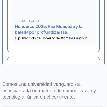
TELESURTV.NET
Honduras 2025: Rixi Moncada y la
batalla por profundizar las
transformaciones - teleSUR
El primer ciclo de Gobierno de Xiomara Castro logró avances históricos. Sin embargo, gobernar sin controlar el poder económico mostró sus límites brutales. Cada conquista fue saboteada desde las entrañas del establishment.
Alejandro Serrano
Ha publicado una
actualización
hace 9 meses
Somos una universidad vanguardista
especializada en materia de comunicación y
tecnología, única en el continente.
Adquirir el libro de Róger José Garcés